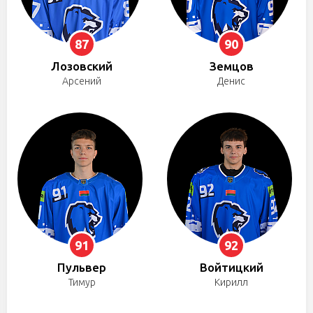
87
90
Лозовский
Земцов
Арсений
Денис
91
92
Пульвер
Войтицкий
Тимур
Кирилл