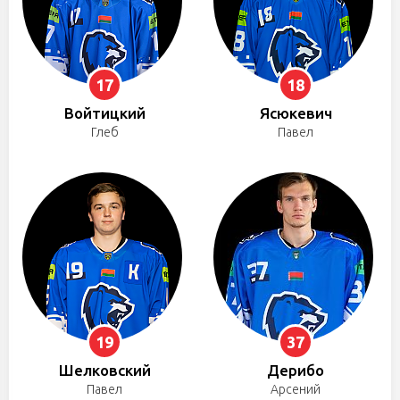
17
18
Войтицкий
Ясюкевич
Глеб
Павел
19
37
Шелковский
Дерибо
Павел
Арсений