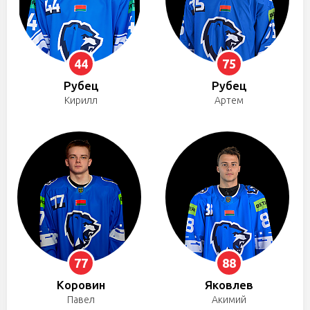
44
75
Рубец
Рубец
Кирилл
Артем
77
88
Коровин
Яковлев
Павел
Акимий