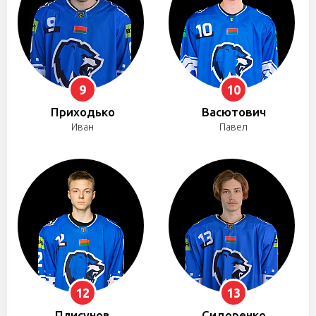
9
10
Приходько
Васютович
Иван
Павел
12
13
Плисунов
Сидоренко