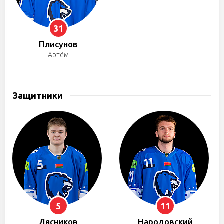
31
Плисунов
Артём
Защитники
5
11
Лясников
Народовский