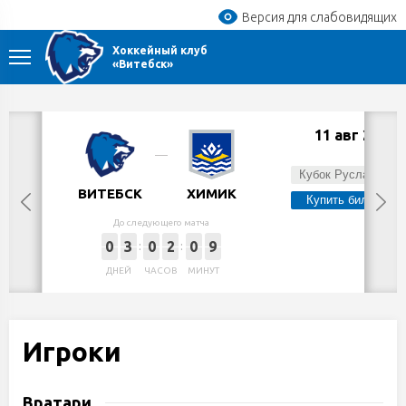
Версия для слабовидящих
Хоккейный клуб
«Витебск»
11 авг 2026
Вт,
Кубок Руслана Салея
ВИТЕБСК
ХИМИК
Купить билет
До следующего матча
0
3
0
2
0
9
ДНЕЙ
ЧАСОВ
МИНУТ
Игроки
Вратари