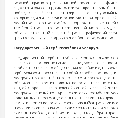
верхней – красного цвета и нижней – зеленого. Наш флаг и
служит знаком Солнца, символизирует кровные узы, братст
победу. Зеленый цвет – цвет Природы. Это цвет урожайн
которые издавна занимали основную территорию нашей ст
Белый цвет – это цвет свободы. Недаром название нашей с
тем белый цвет – это цвет нравственной чистоты и мудр
объединяет красный и зеленый цвета в графический рис
древнюю культуру народа, духовное богатство, единство.
Государственный герб Республики Беларусь
Государственный герб Республики Беларусь является 
запечатлены основные национальные духовные ценности 
свой личности и всего общества, миролюбие и одновремен
герб Беларуси представляет собой серебряное поле, в
Беларусь, наложенный на золотые лучи восходящего над
обрамлено венком из золотых колосьев, переплетенных 
каждой стороны красно-зеленой лентой, в средней части
Беларусь». Зеленый контур – территория Республики Бела
золотых лучах восходящего солнца. Эта символика доволь
земля. Венок из колосьев, переплетающийся цветками кле
предками. Клевер – символ связи с созидательным миром ж
символ преобразующей мощи труда, знак добра и дост