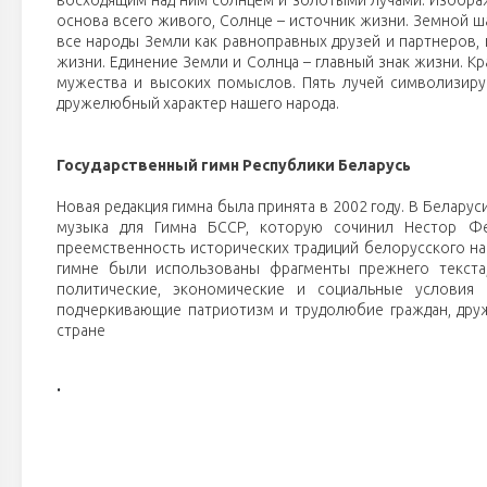
восходящим над ним солнцем и золотыми лучами. Изображ
основа всего живого, Солнце – источник жизни. Земной ша
все народы Земли как равноправных друзей и партнеров, г
жизни. Единение Земли и Солнца – главный знак жизни. Кр
мужества и высоких помыслов. Пять лучей символизиру
дружелюбный характер нашего народа.
Государственный гимн Республики Беларусь
Новая редакция гимна была принята в 2002 году. В Белару
музыка для Гимна БССР, которую сочинил Нестор Фе
преемственность исторических традиций белорусского нар
гимне были использованы фрагменты прежнего текст
политические, экономические и социальные условия 
подчеркивающие патриотизм и трудолюбие граждан, дру
стране
.