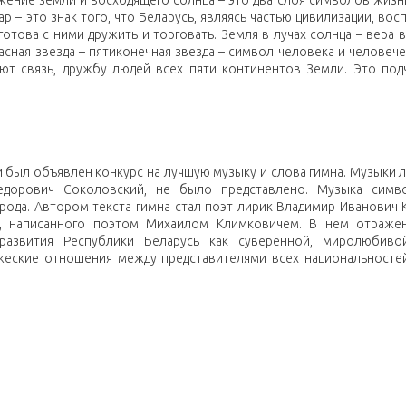
ение земли и восходящего солнца – это два слоя символов жизни
р – это знак того, что Беларусь, являясь частью цивилизации, во
отова с ними дружить и торговать. Земля в лучах солнца – вера 
асная звезда – пятиконечная звезда – символ человека и человече
ют связь, дружбу людей всех пяти континентов Земли. Это под
си был объявлен конкурс на лучшую музыку и слова гимна. Музыки 
дорович Соколовский, не было представлено. Музыка симво
ода. Автором текста гимна стал поэт лирик Владимир Иванович К
а, написанного поэтом Михаилом Климковичем. В нем отраж
развития Республики Беларусь как суверенной, миролюбиво
жеские отношения между представителями всех национальносте