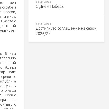
8 мая 2026
них времен
С Днем Победы!
в судьбе и
 и лесов,
я и мира.
. Вместе с
1 мая 2026
, который
Достигнуто соглашение на сезон
олизирует
2026/27
сь. В нем
ствованию
рственный
еспублики
зда. Поле
перевит с
еспублика
онтур – в
 это наша
енников с
ера, лен –
ной шар с