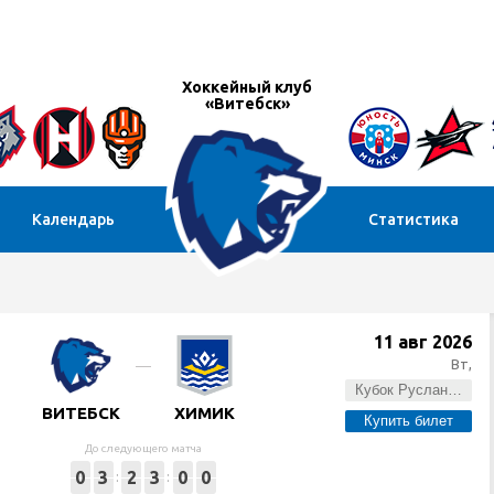
Хоккейный клуб
«Витебск»
Календарь
Статистика
11 авг 2026
Вт,
Кубок Руслана Салея
ВИТЕБСК
ХИМИК
Купить билет
До следующего матча
0
3
2
3
0
0