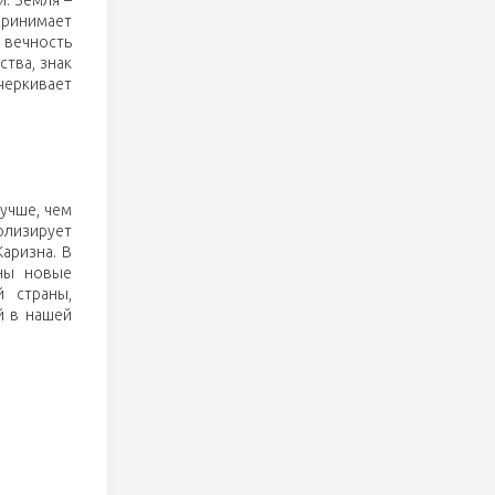
: Земля –
спринимает
в вечность
ства, знак
черкивает
лучше, чем
лизирует
аризна. В
ены новые
й страны,
й в нашей