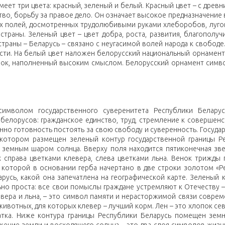
меет три цвета: красный, зеленый и белый. Красный цвет – с древ
во, борьбу за правое дело. Он означает высокое предназначение 
ых полей, досмотренных трудолюбивыми руками хлеборобов, лугов
раны. Зеленый цвет – цвет добра, роста, развития, благополучи
траны – Беларусь – связано с неугасимой волей народа к свободе
ости. На белый цвет наложен белорусский национальный орнамент
унок, наполненный высоким смыслом. Белорусский орнамент симв
символом государственного суверенитета Республики Белару
белорусов: гражданское единство, труд, стремление к совершен
но готовность постоять за свою свободу и суверенность. Госуда
 котором размещен зеленый контур государственной границы Р
 земным шаром солнца. Вверху поля находится пятиконечная зве
справа цветками клевера, слева цветками льна. Венок трижды 
 которой в основании герба начертано в две строки золотом «Р
русь, какой она запечатлена на географической карте. Зеленый к
но проста: все свои помыслы граждане устремляют к Отечеству –
вера и льна, – это символ памяти и нерасторжимой связи соврем
ивотных, для которых клевер – лучший корм. Лен – это хлопок сев
атка. Ниже контура границы Республики Беларусь помещен зем