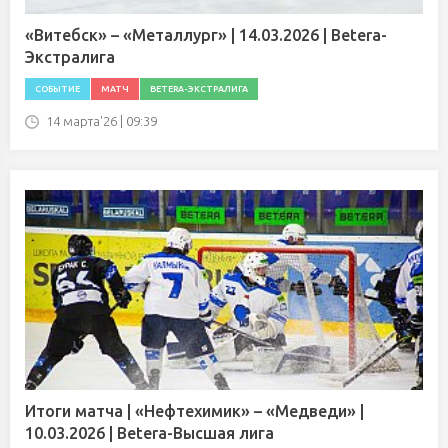
«Витебск» – «Металлург» | 14.03.2026 | Betera-
Экстралига
СОБЫТИЕ
МАТЧ
BETERA-ЭКСТРАЛИГА
14 марта'26 | 09:39
Итоги матча | «Нефтехимик» – «Медведи» |
10.03.2026 | Betera-Высшая лига