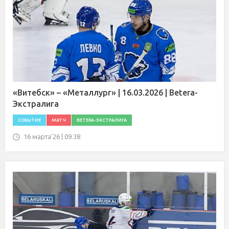
«Витебск» – «Металлург» | 16.03.2026 | Betera-
Экстралига
СОБЫТИЕ
МАТЧ
BETERA-ЭКСТРАЛИГА
16 марта'26 | 09:38