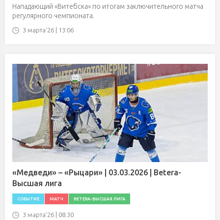
Нападающий «Витебска» по итогам заключительного матча
регулярного чемпионата.
3 марта'26 | 13:06
«Медведи» – «Рыцари» | 03.03.2026 | Betera-
Высшая лига
СОБЫТИЕ
МАТЧ
BETERA-ВЫСШАЯ ЛИГА
3 марта'26 | 08:30