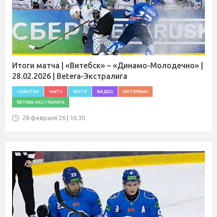
Итоги матча | «Витебск» – «Динамо-Молодечно» |
28.02.2026 | Betera-Экстралига
СОБЫТИЕ
МАТЧ
ФОТО
ВИДЕО
ИНТЕРВЬЮ
BETERA-ЭКСТРАЛИГА
28 февраля'26 | 16:30