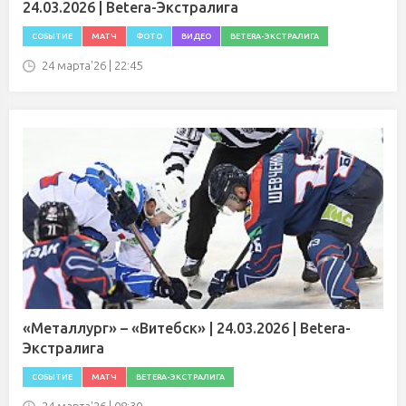
24.03.2026 | Betera-Экстралига
СОБЫТИЕ
МАТЧ
ФОТО
ВИДЕО
BETERA-ЭКСТРАЛИГА
24 марта'26 | 22:45
«Металлург» – «Витебск» | 24.03.2026 | Betera-
Экстралига
СОБЫТИЕ
МАТЧ
BETERA-ЭКСТРАЛИГА