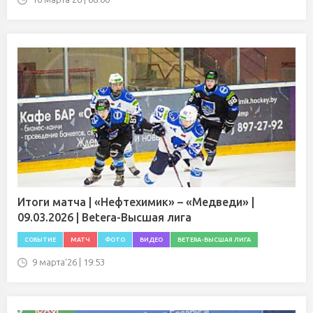
Итоги матча | «Нефтехимик» – «Медведи» |
09.03.2026 | Betera-Высшая лига
СОБЫТИЕ
МАТЧ
ФОТО
ВИДЕО
BETERA-ВЫСШАЯ ЛИГА
9 марта'26 | 19:53