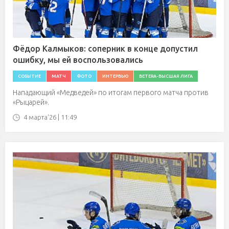
Фёдор Калмыков: соперник в конце допустил
ошибку, мы ей воспользовались
СОБЫТИЕ
МАТЧ
ФОТО
ИНТЕРВЬЮ
BETERA-ВЫСШАЯ ЛИГА
Нападающий «Медведей» по итогам первого матча против
«Рыцарей».
4 марта'26 | 11:49