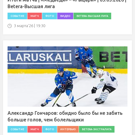
Betera-Высшая лига
СОБЫТИЕ
МАТЧ
ФОТО
ВИДЕО
BETERA-ВЫСШАЯ ЛИГА
3 марта'26 | 19:30
Александр Гончаров: обидно было бы не забить
больше голов, чем болельщики
СОБЫТИЕ
МАТЧ
ФОТО
ИНТЕРВЬЮ
BETERA-ЭКСТРАЛИГА