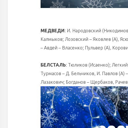
МЕДВЕДИ
: И. Народовский (Никодимов
Калмыков; Лозовский – Яковлев (А), Яс
– Авдей – Власенко; Пульвер (А), Коров
БЕЛСТАЛЬ
: Тюликов (Исаенко); Легкий
Турмасов – Д. Бельчиков, И. Павлов (А) 
Лазакович; Богданов – Щербаков, Рачев