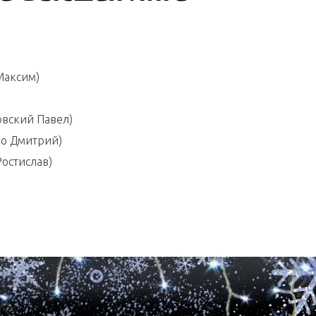
Максим)
вский Павел)
ко Дмитрий)
остислав)