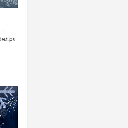
 –
 Земцов