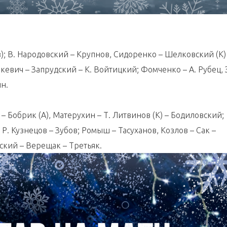
); В. Народовский – Крупнов, Сидоренко – Шелковский (К)
юкевич – Запрудский – К. Войтицкий; Фомченко – А. Рубец,
ин.
 – Бобрик (А), Матерухин – Т. Литвинов (К) – Бодиловский;
– Р. Кузнецов – Зубов; Ромыш – Тасуханов, Козлов – Сак –
ский – Верещак – Третьяк.