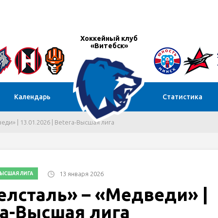
Хоккейный клуб
«Витебск»
Календарь
Статистика
веди» | 13.01.2026 | Betera-Высшая лига
13 января 2026
ВЫСШАЯ ЛИГА
Белсталь» – «Медведи» |
era-Высшая лига