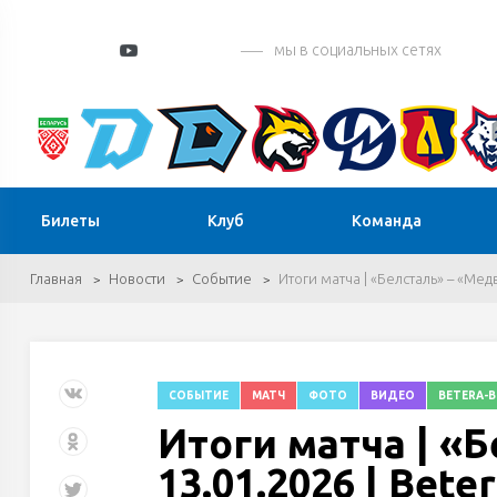
мы в социальных сетях
Билеты
Клуб
Команда
Главная
Новости
Событие
Итоги матча | «Белсталь» – «Мед
СОБЫТИЕ
МАТЧ
ФОТО
ВИДЕО
BETERA-
Итоги матча | «
13.01.2026 | Bet